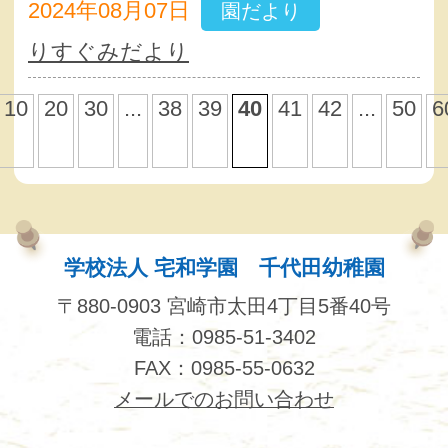
2024年08月07日
園だより
りすぐみだより
10
20
30
...
38
39
40
41
42
...
50
6
学校法人 宅和学園 千代田幼稚園
〒880-0903 宮崎市太田4丁目5番40号
電話：0985-51-3402
FAX：0985-55-0632
メールでのお問い合わせ