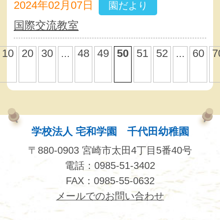
2024年02月07日
園だより
国際交流教室
10
20
30
...
48
49
50
51
52
...
60
7
学校法人 宅和学園 千代田幼稚園
〒880-0903 宮崎市太田4丁目5番40号
電話：0985-51-3402
FAX：0985-55-0632
メールでのお問い合わせ