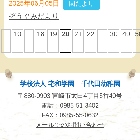
2025年06月05日
園だより
ぞうぐみだより
...
10
...
18
19
20
21
22
...
30
40
5
学校法人 宅和学園 千代田幼稚園
〒880-0903 宮崎市太田4丁目5番40号
電話：0985-51-3402
FAX：0985-55-0632
メールでのお問い合わせ