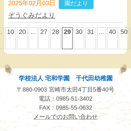
2025年02月03日
園だより
ぞうぐみだより
..
10
20
...
27
28
29
30
31
...
40
50
学校法人 宅和学園 千代田幼稚園
〒880-0903 宮崎市太田4丁目5番40号
電話：0985-51-3402
FAX：0985-55-0632
メールでのお問い合わせ