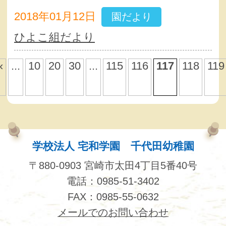
2018年01月12日
園だより
ひよこ組だより
«
...
10
20
30
...
115
116
117
118
119
学校法人 宅和学園 千代田幼稚園
〒880-0903 宮崎市太田4丁目5番40号
電話：0985-51-3402
FAX：0985-55-0632
メールでのお問い合わせ