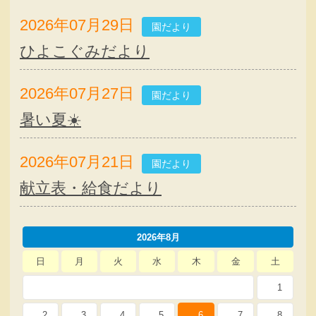
2026年07月29日
園だより
ひよこぐみだより
2026年07月27日
園だより
暑い夏☀️
2026年07月21日
園だより
献立表・給食だより
2026年8月
日
月
火
水
木
金
土
1
2
3
4
5
6
7
8