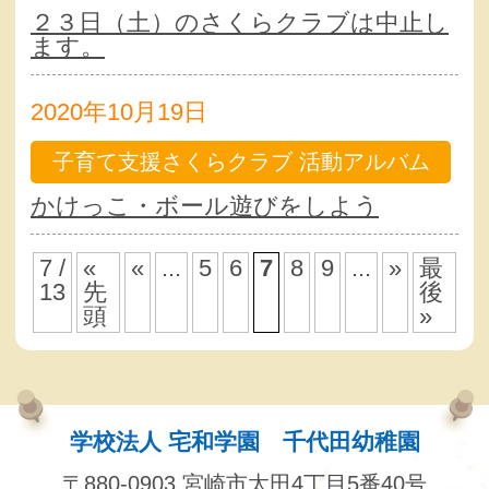
２３日（土）のさくらクラブは中止し
ます。
2020年10月19日
子育て支援さくらクラブ 活動アルバム
かけっこ・ボール遊びをしよう
7 /
«
«
...
5
6
7
8
9
...
»
最
13
先
後
頭
»
学校法人 宅和学園 千代田幼稚園
〒880-0903 宮崎市太田4丁目5番40号