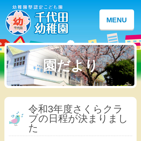
MENU
園だより
令和3年度さくらクラ
ブの日程が決まりまし
た