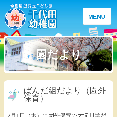
MENU
園だより
ぱんだ組だより（園外
保育）
2月1日（木）に園外保育で大淀川学習