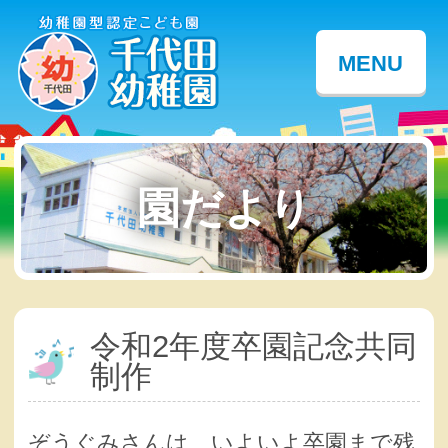
MENU
園だより
令和2年度卒園記念共同
制作
ぞうぐみさんは、いよいよ卒園まで残