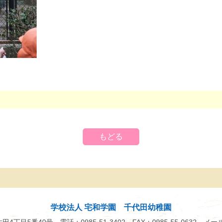
もどる
学校法人 宅和学園 千代田幼稚園
市太田4丁目5番40号
電話：0985-51-3402
FAX：0985-55-0632
メー