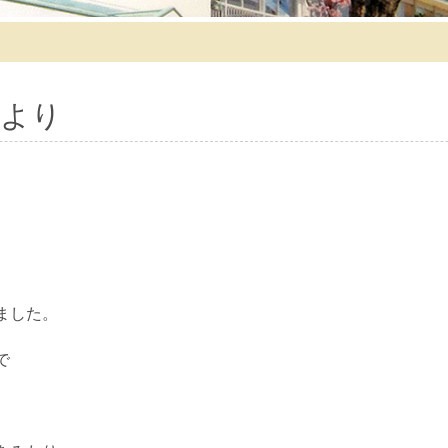
より
ました。
で