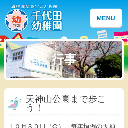
MENU
行事
天神山公園まで歩こ
う！
１０月３０日（金）、毎年恒例の天神