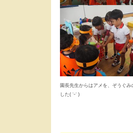
園長先生からはアメを、ぞうぐみ
した( ˊᵕˋ )