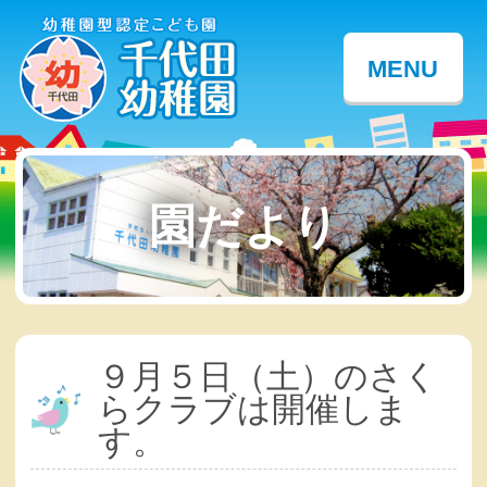
MENU
園だより
９月５日（土）のさく
らクラブは開催しま
す。