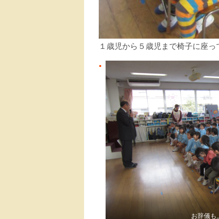
１歳児から５歳児まで椅子に座っ
お辞儀も