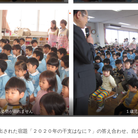
も姿勢が崩れません
１歳児
出された宿題「２０２０年の干支はなに？」の答え合わせ。自