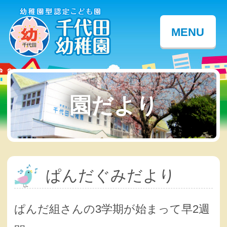
MENU
園だより
ぱんだぐみだより
ぱんだ組さんの3学期が始まって早2週