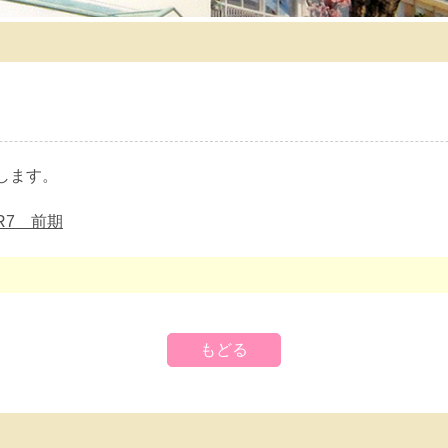
します。
R7 前期
もどる