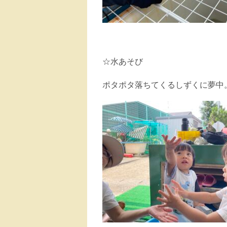
☆水あそび
ポタポタ落ちてくるしずくに夢中