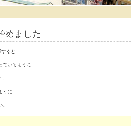
プ始めました
索すると
っているように
た。
ように
い。