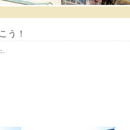
こう！
た。