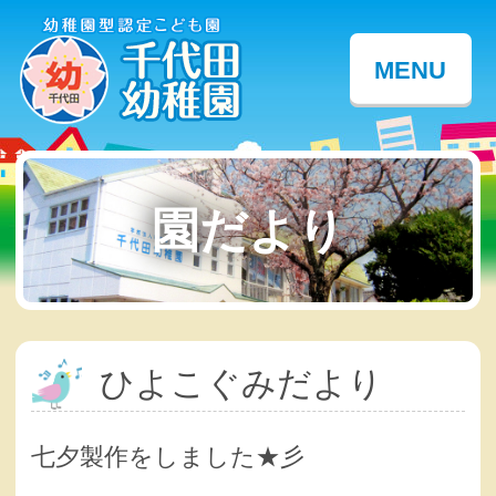
MENU
園だより
ひよこぐみだより
七夕製作をしました★彡