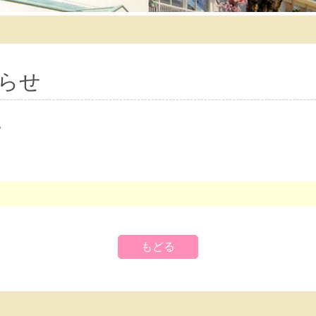
らせ
。
もどる