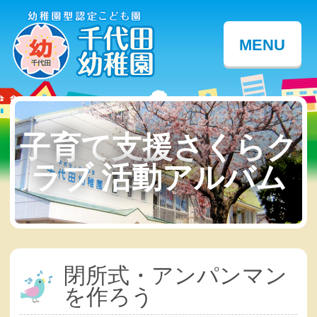
MENU
子育て支援さくらク
ラブ 活動アルバム
閉所式・アンパンマン
を作ろう