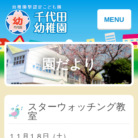
MENU
園だより
スターウォッチング教
室
１１月１８日（土）