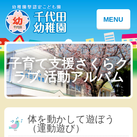
MENU
子育て支援さくらク
ラブ 活動アルバム
体を動かして遊ぼう
（運動遊び）