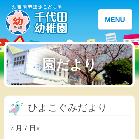
MENU
園だより
ひよこぐみだより
７月７日⭐︎