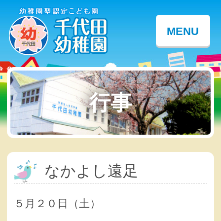
MENU
行事
なかよし遠足
５月２０日（土）