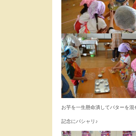
お芋を一生懸命潰してバターを混
記念にパシャリ♪