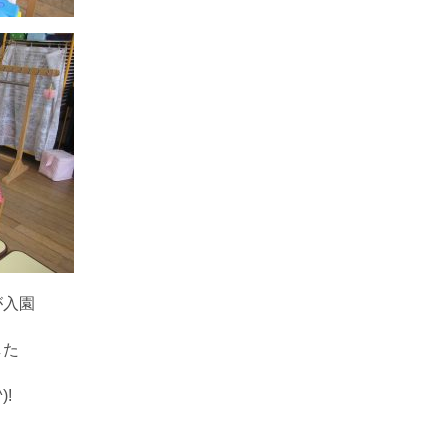
が入園
した
!