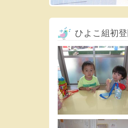
ひよこ組初登