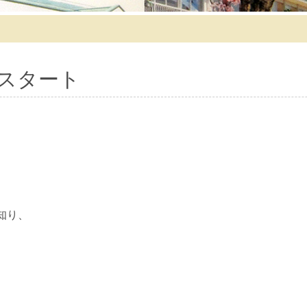
スタート
。
知り、