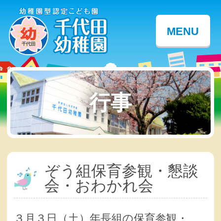
MENU
行事
ぞう組保育参観・懇談
会・おわかれ会
３月３日（土）年長組の保育参観・